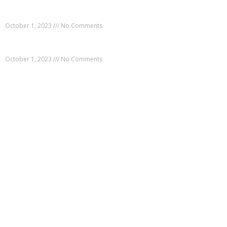
Un hombre utilizÃ³ referencias de âThe Amazing Spider-
Man 2â para deshacerse de un estafador
October 1, 2023
No Comments
Tweets de towebs.com 2016-09-30
October 1, 2023
No Comments
POPULAR CATEGORY
Hosting Argentina
Hosting Mexico
Hosting Espana
Hosting Colombia
Hosting Chile
Hosting Bolivia
Hosting Uruguay