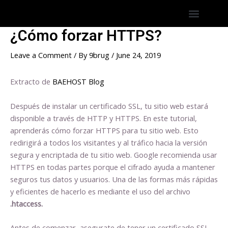
Skip
Post
Menu
Hostings America Latina
Hosting Espana
to
navigation
content
¿Cómo forzar HTTPS?
Leave a Comment
/ By
9brug
/
June 24, 2019
Extracto de
BAEHOST Blog
Después de instalar un certificado SSL, tu sitio web estará
disponible a través de HTTP y HTTPS. En este tutorial,
aprenderás cómo forzar HTTPS para tu sitio web. Esto
redirigirá a todos los visitantes y al tráfico hacia la versión
segura y encriptada de tu sitio web. Google recomienda usar
HTTPS en todas partes porque el cifrado ayuda a mantener
seguros tus datos y usuarios. Una de las formas más rápidas
y eficientes de hacerlo es mediante el uso del archivo
.htaccess.
Antes de comenzar, asegurate de tener un certificado SSL