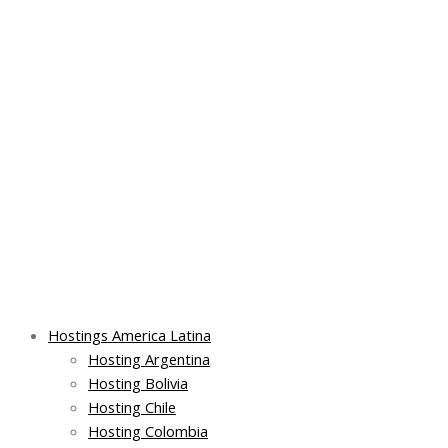
Skip
Main
Main
Main
to
Menu
Menu
Menu
content
Hostings America Latina
Hosting Argentina
Hosting Bolivia
Hosting Chile
Hosting Colombia