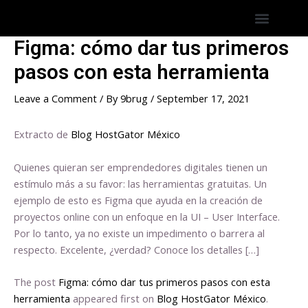
Skip
Post
Menu
Hostings America Latina
Hosting Espana
to
navigation
content
Figma: cómo dar tus primeros
pasos con esta herramienta
Leave a Comment
/ By
9brug
/
September 17, 2021
Extracto de
Blog HostGator México
Quienes quieran ser emprendedores digitales tienen un
estímulo más a su favor: las herramientas gratuitas. Un
ejemplo de esto es Figma que ayuda en la creación de
proyectos online con un enfoque en la UI – User Interface.
Por lo tanto, ya no existe un impedimento o barrera al
respecto. Excelente, ¿verdad? Conoce los detalles […]
The post
Figma: cómo dar tus primeros pasos con esta
herramienta
appeared first on
Blog HostGator México
.