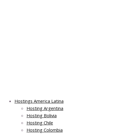
Skip
Post
Main
Main
to
navigation
Menu
Menu
content
Hostings America Latina
Hosting Argentina
Hosting Bolivia
Hosting Chile
Hosting Colombia