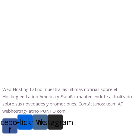
Web Hosting Latino muestra las ultimas noticias sobre el
Hosting en Latino America y España, manteniendote actualizado
sobre sus novedades y promociones. Contáctanos: team AT
webhosting-latino PUNTO com
acebook-
Flickr
Vk
Instagram
f