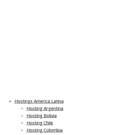
Skip
Post
Main
Main
to
navigation
Menu
Menu
content
Hostings America Latina
Hosting Argentina
Hosting Bolivia
Hosting Chile
Hosting Colombia