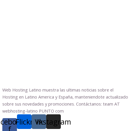
Web Hosting Latino muestra las ultimas noticias sobre el
Hosting en Latino America y España, manteniendote actualizado
sobre sus novedades y promociones. Contáctanos: team AT
webhosting-latino PUNTO com
acebook-
Flickr
Vk
Instagram
f