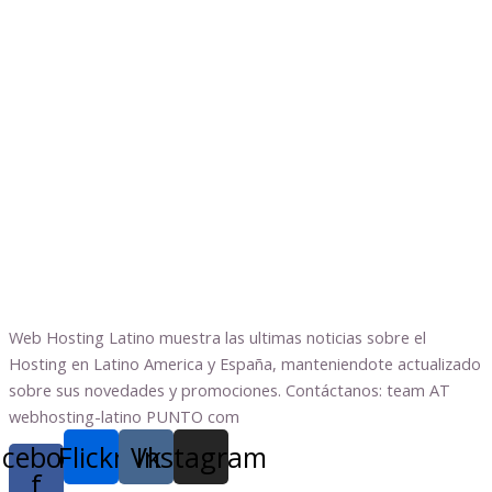
Web Hosting Latino muestra las ultimas noticias sobre el
Hosting en Latino America y España, manteniendote actualizado
sobre sus novedades y promociones. Contáctanos: team AT
webhosting-latino PUNTO com
acebook-
Flickr
Vk
Instagram
f