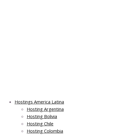
Skip
Post
Main
Main
to
navigation
Menu
Menu
content
Hostings America Latina
Hosting Argentina
Hosting Bolivia
Hosting Chile
Hosting Colombia