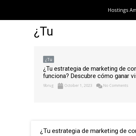
Skip
Hostings Am
to
content
¿Tu
¿Tu
¿Tu estrategia de marketing de co
funciona? Descubre cómo ganar visi
9brug
October 1, 2023
No Comments
¿Tu estrategia de marketing de c