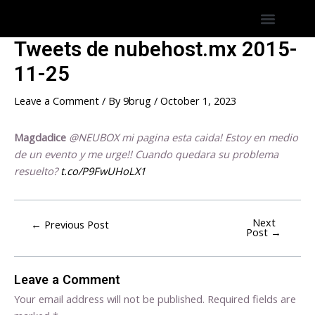
Skip
Post
Menu
Hostings America Latina
Hosting Espana
to
navigation
content
Tweets de nubehost.mx 2015-
11-25
Leave a Comment
/ By
9brug
/
October 1, 2023
Magdadice
@NEUBOX mi pagina esta caida! Estoy en medio
de un evento y me urge!! Cuando quedara su problema
resuelto?
t.co/P9FwUHoLX1
Next
←
Previous Post
Post
→
Leave a Comment
Your email address will not be published.
Required fields are