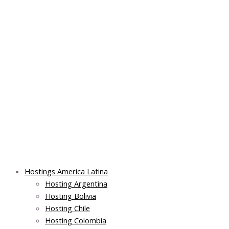
Skip
Post
Main
Main
to
navigation
Menu
Menu
content
Hostings America Latina
Hosting Argentina
Hosting Bolivia
Hosting Chile
Hosting Colombia