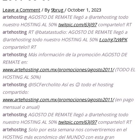
Leave a Comment
/ By
9brug
/
October 1, 2023
artehosting
AGOSTO DE REMATE llegó a @artehosting todo
nuestro HOSTING AL 50%
twitpic.com/63jl97
compartelo!! RT
artehosting
RT @batatastudio: AGOSTO DE REMATE llegó a
@artehosting todo nuestro HOSTING AL 50%
t.co/rg7zWPK
compartelo!! RT
artehosting
Más información de la promoción AGOSTO DE
REMATE en:
www.artehosting.com.mx/promociones/agosto2011/
(TODO EL
HOSTING AL 50%)
artehosting
@ISCFercholito Así es 😉 todo el hosting
compartido:
www.artehosting.com.mx/promociones/agosto2011/
(en pago
mensual o anual)
artehosting
AGOSTO DE REMATE llegó a @artehosting todo
nuestro HOSTING AL 50%
twitpic.com/63jl97
compartelo!! RT
artehosting
Solo por esta semana nos convertiremos en el
HOSTING más económico del MUNDO con esta gran