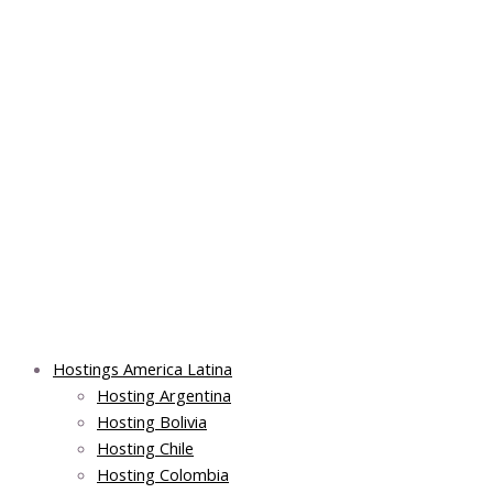
Skip
Post
Main
Main
to
navigation
Menu
Menu
content
Hostings America Latina
Hosting Argentina
Hosting Bolivia
Hosting Chile
Hosting Colombia