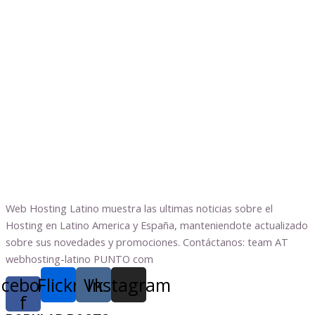
Web Hosting Latino muestra las ultimas noticias sobre el
Hosting en Latino America y España, manteniendote actualizado
sobre sus novedades y promociones. Contáctanos: team AT
webhosting-latino PUNTO com
acebook-
Flickr
Vk
Instagram
f