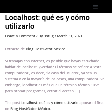
Skip
Post
Menu
Hostings America Latina
Hosting Espana
to
navigation
content
Localhost: qué es y cómo
utilizarlo
Leave a Comment
/ By
9brug
/
March 31, 2021
Extracto de
Blog HostGator México
Si trabajas con Internet, es posible que hayas escuchado
hablar de localhost, ¿verdad? El término se refiere a “esta
computadora”, es decir, “la casa del usuario”, ya sea un
sistema o en la mayoría de los casos, una computadora. Sin
embargo, localhost es más que un término técnico. Sirve
para probar programas, cerrar el acceso […]
The post
Localhost: qué es y cómo utilizarlo
appeared first
on
Blog HostGator México
.