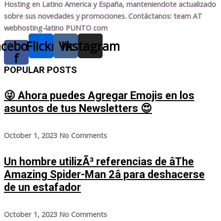
Hosting en Latino America y España, manteniendote actualizado
sobre sus novedades y promociones. Contáctanos: team AT
webhosting-latino PUNTO com
acebook-
Flickr
Vk
Instagram
f
POPULAR POSTS
😜 Ahora puedes Agregar Emojis en los
asuntos de tus Newsletters 😍
October 1, 2023
No Comments
Un hombre utilizÃ³ referencias de âThe
Amazing Spider-Man 2â para deshacerse
de un estafador
October 1, 2023
No Comments