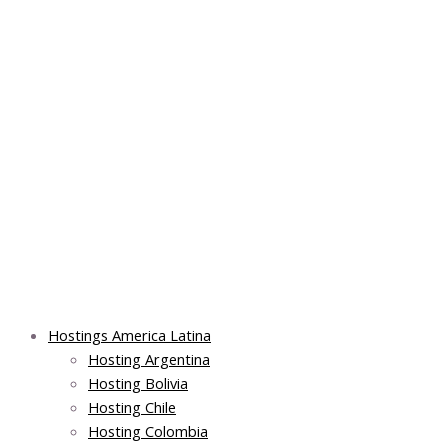
Skip
Post
Main
Main
to
navigation
Menu
Menu
content
Hostings America Latina
Hosting Argentina
Hosting Bolivia
Hosting Chile
Hosting Colombia