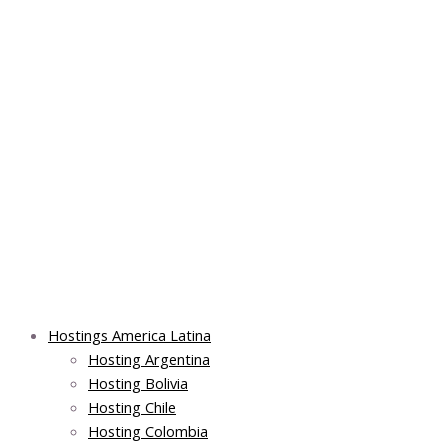
Skip
Post
Main
Main
to
navigation
Menu
Menu
content
Hostings America Latina
Hosting Argentina
Hosting Bolivia
Hosting Chile
Hosting Colombia