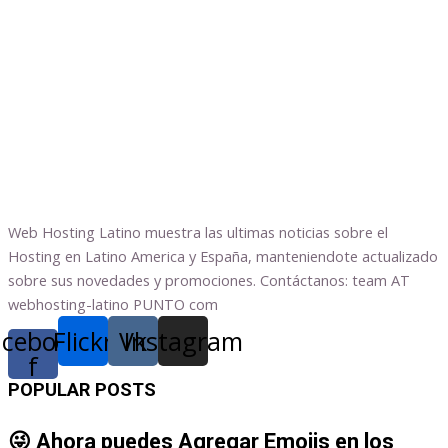
Web Hosting Latino muestra las ultimas noticias sobre el
Hosting en Latino America y España, manteniendote actualizado
sobre sus novedades y promociones. Contáctanos: team AT
webhosting-latino PUNTO com
acebook-
Flickr
Vk
Instagram
f
POPULAR POSTS
😜 Ahora puedes Agregar Emojis en los