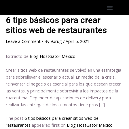
Skip
Post
Menu
Hostings America Latina
Hosting Espana
to
navigation
content
6 tips básicos para crear
sitios web de restaurantes
Leave a Comment
/ By
9brug
/
April 5, 2021
Extracto de
Blog HostGator México
Crear sitios web de restaurantes se volvió en una estrategia
para sobrellevar el escenario actual. En medio de la crisis,
reinventar el negocio es esencial para los que desean crecer
las ventas, y principalmente sobrevivir a los impactos de la
cuarentena. Depender de aplicaciones de delivery para
realizar las entregas de los alimentos tiene pros […]
The post
6 tips básicos para crear sitios web de
restaurantes
appeared first on
Blog HostGator México
.