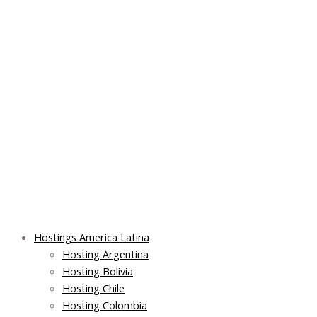
Skip
Post
Main
Main
to
navigation
Menu
Menu
content
Hostings America Latina
Hosting Argentina
Hosting Bolivia
Hosting Chile
Hosting Colombia