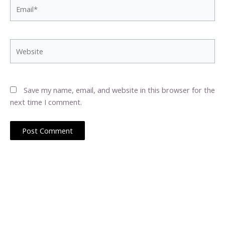
Email*
Website
Save my name, email, and website in this browser for the
next time I comment.
Web Hosting Latino muestra las ultimas noticias sobre el
Hosting en Latino America y España, manteniendote