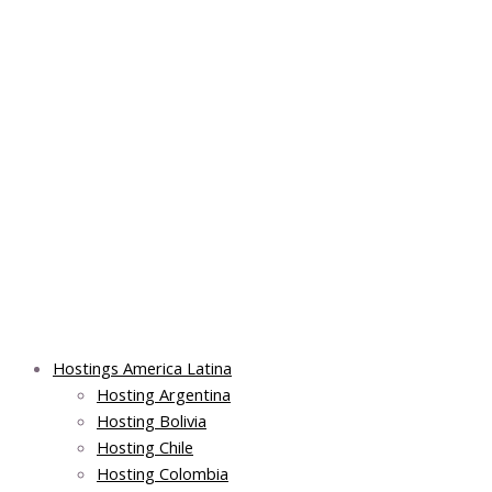
Skip
Post
Main
Main
to
navigation
Menu
Menu
content
Hostings America Latina
Hosting Argentina
Hosting Bolivia
Hosting Chile
Hosting Colombia