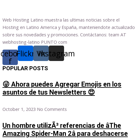
Web Hosting Latino muestra las ultimas noticias sobre el
Hosting en Latino America y España, manteniendote actualizado
sobre sus novedades y promociones. Contáctanos: team AT
webhosting-latino PUNTO com
acebook-
Flickr
Vk
Instagram
f
POPULAR POSTS
😜 Ahora puedes Agregar Emojis en los
asuntos de tus Newsletters 😍
October 1, 2023
No Comments
Un hombre utilizÃ³ referencias de âThe
Amazing Spider-Man 2â para deshacerse