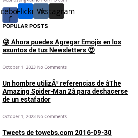
acebook-
Flickr
Vk
Instagram
f
POPULAR POSTS
😜 Ahora puedes Agregar Emojis en los
asuntos de tus Newsletters 😍
October 1, 2023
No Comments
Un hombre utilizÃ³ referencias de âThe
Amazing Spider-Man 2â para deshacerse
de un estafador
October 1, 2023
No Comments
Tweets de towebs.com 2016-09-30