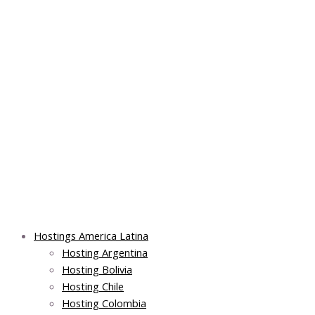
Skip
Post
Main
Main
to
navigation
Menu
Menu
content
Hostings America Latina
Hosting Argentina
Hosting Bolivia
Hosting Chile
Hosting Colombia