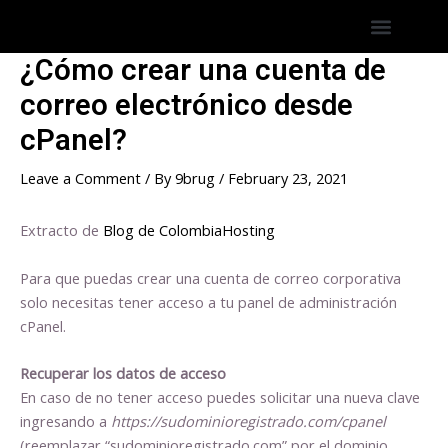
Skip
Post
Menu
Hostings America Latina
Hosting Espana
to
navigation
content
¿Cómo crear una cuenta de
correo electrónico desde
cPanel?
Leave a Comment
/ By
9brug
/
February 23, 2021
Extracto de
Blog de ColombiaHosting
Para que puedas crear una cuenta de correo corporativa
solo necesitas tener acceso a tu panel de administración
cPanel.
Recuperar los datos de acceso
En caso de no tener acceso puedes solicitar una nueva clave
ingresando a
https://sudominioregistrado.com/cpanel
(reemplazar “sudominioregistrado.com” por el dominio