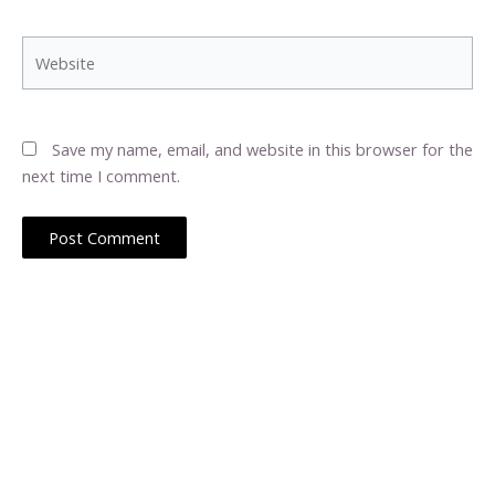
Website
Save my name, email, and website in this browser for the
next time I comment.
Web Hosting Latino muestra las ultimas noticias sobre el
Hosting en Latino America y España, manteniendote
actualizado sobre sus novedades y promociones.
Contáctanos: team AT webhosting-latino PUNTO com