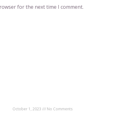
browser for the next time I comment.
POPULAR POSTS
PO
😜 Ahora puedes Agregar Emojis en los
Ho
asuntos de tus Newsletters 😍
y
H
October 1, 2023
No Comments
us
H
m
Un hombre utilizÃ³ referencias de âThe
H
Amazing Spider-Man 2â para deshacerse de un
estafador
Ho