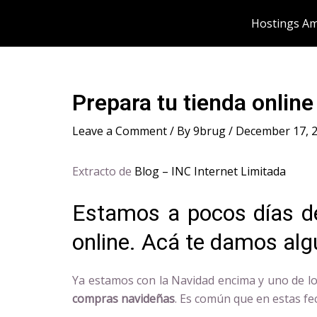
Skip
Post
Hostings Am
to
navigation
content
Prepara tu tienda onlin
Leave a Comment
/ By
9brug
/
December 17, 
Extracto de
Blog – INC Internet Limitada
Estamos a pocos días d
online. Acá te damos alg
Ya estamos con la Navidad encima y uno de 
compras navideñas
. Es común que en estas f