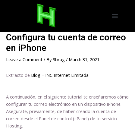
Skip
Post
to
navigation
Menu
Hostings America Latina
Hosting Espana
content
Configura tu cuenta de correo
en iPhone
Leave a Comment
/ By
9brug
/
March 31, 2021
Extracto de
Blog – INC Internet Limitada
A continuación, en el siguiente tutorial te enseñaremos cómo
configurar tu correo electrónico en un dispositivo iPhone.
Asegúrate, previamente, de haber creado la cuenta de
correo desde el Panel de control (cPanel) de tu servicio
Hosting.