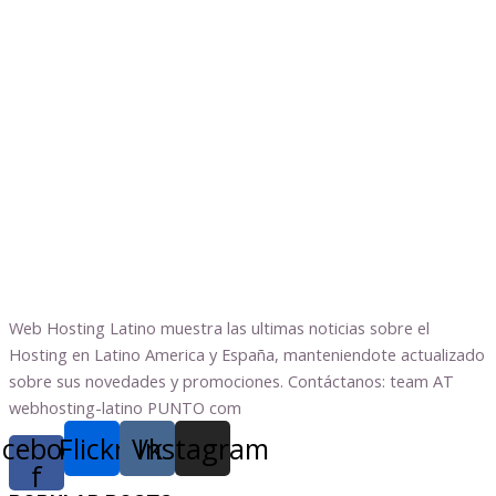
Web Hosting Latino muestra las ultimas noticias sobre el
Hosting en Latino America y España, manteniendote actualizado
sobre sus novedades y promociones. Contáctanos: team AT
webhosting-latino PUNTO com
acebook-
Flickr
Vk
Instagram
f