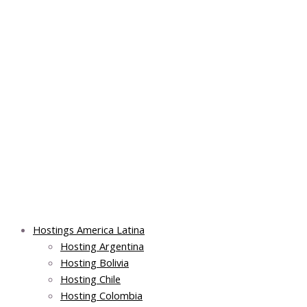
Skip
Post
Main
Main
to
navigation
Menu
Menu
content
Hostings America Latina
Hosting Argentina
Hosting Bolivia
Hosting Chile
Hosting Colombia