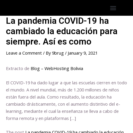
Skip
Post
Menu
Hostings America Latina
Hosting Espana
to
navigation
content
La pandemia COVID-19 ha
cambiado la educación para
siempre. Así es como
Leave a Comment
/ By
9brug
/
January 9, 2021
Extracto de
Blog – WebHosting Bolivia
El COVID-19 ha dado lugar a que las escuelas cierren en todo
el mundo. A nivel mundial, más de 1.200 millones de niños
están fuera del aula. Como resultado, la educación ha
cambiado drásticamente, con el aumento distintivo del e-
learning, mediante el cual la enseñanza se lleva a cabo de
forma remota y en plataformas […]
The post
La pandemia COVID-19 ha cambiado la educación