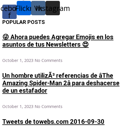
acebook-
Flickr
Vk
Instagram
f
POPULAR POSTS
😜 Ahora puedes Agregar Emojis en los
asuntos de tus Newsletters 😍
October 1, 2023
No Comments
Un hombre utilizÃ³ referencias de âThe
Amazing Spider-Man 2â para deshacerse
de un estafador
October 1, 2023
No Comments
Tweets de towebs.com 2016-09-30