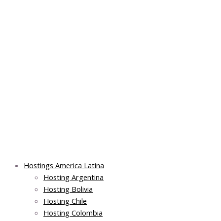
Skip
Post
Main
Main
to
navigation
Menu
Menu
content
Hostings America Latina
Hosting Argentina
Hosting Bolivia
Hosting Chile
Hosting Colombia