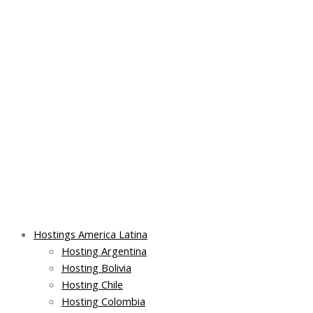
Skip
Post
Main
Main
to
navigation
Menu
Menu
content
Hostings America Latina
Hosting Argentina
Hosting Bolivia
Hosting Chile
Hosting Colombia