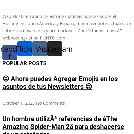
Web Hosting Latino muestra las ultimas noticias sobre el
Hosting en Latino America y España, manteniendote actualizado
sobre sus novedades y promociones. Contáctanos: team AT
webhosting-latino PUNTO com
acebook-
Flickr
Vk
Instagram
f
POPULAR POSTS
😜 Ahora puedes Agregar Emojis en los
asuntos de tus Newsletters 😍
October 1, 2023
No Comments
Un hombre utilizÃ³ referencias de âThe
Amazing Spider-Man 2â para deshacerse