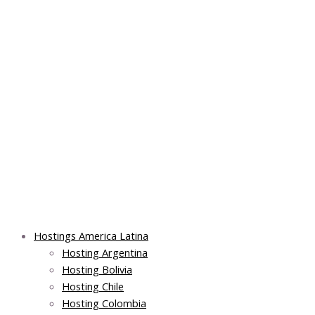
Skip
Post
Main
Main
to
navigation
Menu
Menu
content
Hostings America Latina
Hosting Argentina
Hosting Bolivia
Hosting Chile
Hosting Colombia