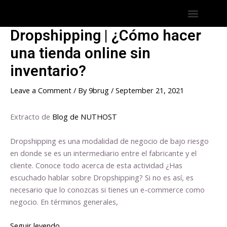
Skip
Post
Menu
Hostings America Latina
Hosting Espana
to
navigation
content
Dropshipping | ¿Cómo hacer
una tienda online sin
inventario?
Leave a Comment
/ By
9brug
/
September 21, 2021
Extracto de
Blog de NUTHOST
Dropshipping es una modalidad de negocio de bajo riesgo
en donde se es un intermediario entre el fabricante y el
cliente. Conoce todo acerca de esta actividad ¿Has
escuchado hablar sobre Dropshipping? Si no es así, es
necesario que lo conozcas si tienes un e-commerce como
negocio. En términos generales,
Seguir leyendo …