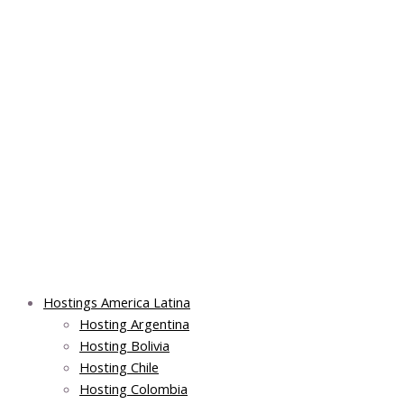
Skip
Post
Main
Main
to
navigation
Menu
Menu
content
Hostings America Latina
Hosting Argentina
Hosting Bolivia
Hosting Chile
Hosting Colombia