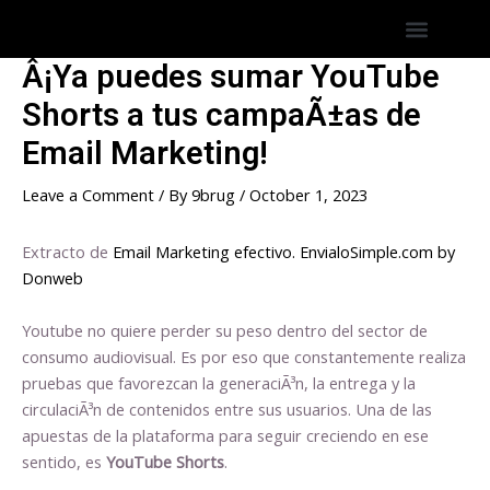
Skip
Post
Menu
Hostings America Latina
Hosting Espana
to
navigation
content
Â¡Ya puedes sumar YouTube
Shorts a tus campaÃ±as de
Email Marketing!
Leave a Comment
/ By
9brug
/
October 1, 2023
Extracto de
Email Marketing efectivo. EnvialoSimple.com by
Donweb
Youtube no quiere perder su peso dentro del sector de
consumo audiovisual. Es por eso que constantemente realiza
pruebas que favorezcan la generaciÃ³n, la entrega y la
circulaciÃ³n de contenidos entre sus usuarios. Una de las
apuestas de la plataforma para seguir creciendo en ese
sentido, es
YouTube Shorts
.