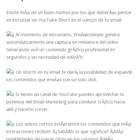
Existe mÃ¡s de un buen motivo por los que deberÃ­as pensar
en incrustar un YouTube Short en el cuerpo de tu email:
Al momento de incrustarlo, EnvÃ­aloSimple genera
automÃ¡ticamente una captura en miniatura del video.
Generando asÃ­ un contenido grÃ¡fico profesional en
segundos y sin necesidad de ediciÃ³n.
Un shorts en tu email te darÃ¡ la posibilidad de expandir
los contenidos que envÃ­as con un solo click.
Si tienes un canal de YouTube puedes aprovechar la
potencia del Email Marketing para conducir trÃ¡fico hacia
allÃ­ y hacerlo crecer.
Los videos cortos estÃ¡n entre los contenidos que mÃ¡s
interacciones reciben. Â¿SabÃ©s lo que significa? Â¡MÃ¡s
posibilidades de lograr clicks en tus correos! Â¡MÃ¡s