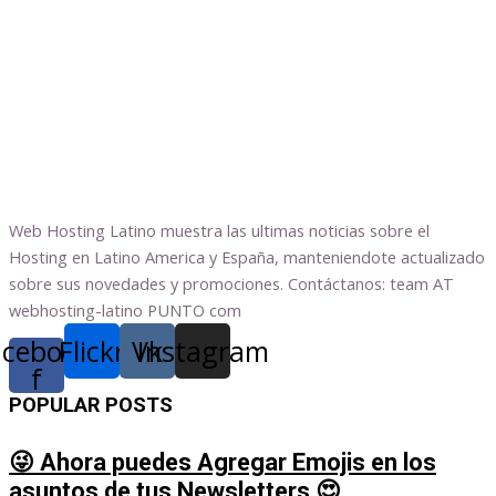
Web Hosting Latino muestra las ultimas noticias sobre el
Hosting en Latino America y España, manteniendote actualizado
sobre sus novedades y promociones. Contáctanos: team AT
webhosting-latino PUNTO com
acebook-
Flickr
Vk
Instagram
f
POPULAR POSTS
😜 Ahora puedes Agregar Emojis en los
asuntos de tus Newsletters 😍