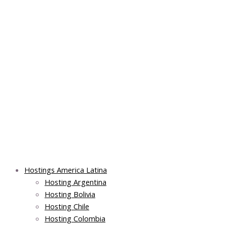
Skip
Main
Main
Main
to
Menu
Menu
Menu
content
Hostings America Latina
Hosting Argentina
Hosting Bolivia
Hosting Chile
Hosting Colombia