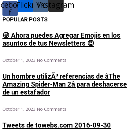
acebook-
Flickr
Vk
Instagram
f
POPULAR POSTS
😜 Ahora puedes Agregar Emojis en los
asuntos de tus Newsletters 😍
October 1, 2023
No Comments
Un hombre utilizÃ³ referencias de âThe
Amazing Spider-Man 2â para deshacerse
de un estafador
October 1, 2023
No Comments
Tweets de towebs.com 2016-09-30