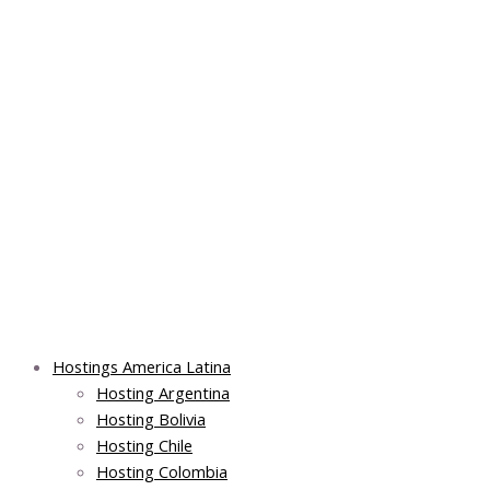
Skip
Main
Main
Main
to
Menu
Menu
Menu
content
Hostings America Latina
Hosting Argentina
Hosting Bolivia
Hosting Chile
Hosting Colombia