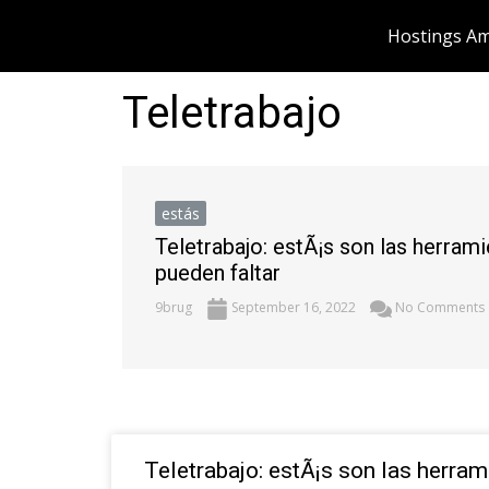
Skip
Hostings Am
to
content
Teletrabajo
estás
Teletrabajo: estÃ¡s son las herram
pueden faltar
9brug
September 16, 2022
No Comments
Teletrabajo: estÃ¡s son las herram