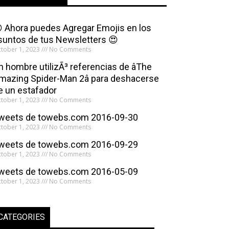
 Ahora puedes Agregar Emojis en los
suntos de tus Newsletters 😍
tober 1, 2023
No Comments
n hombre utilizÃ³ referencias de âThe
mazing Spider-Man 2â para deshacerse
e un estafador
tober 1, 2023
No Comments
weets de towebs.com 2016-09-30
tober 1, 2023
No Comments
weets de towebs.com 2016-09-29
tober 1, 2023
No Comments
weets de towebs.com 2016-05-09
tober 1, 2023
No Comments
CATEGORIES