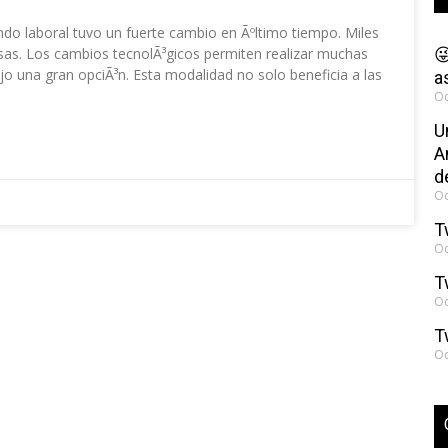
o laboral tuvo un fuerte cambio en Ãºltimo tiempo. Miles
asas. Los cambios tecnolÃ³gicos permiten realizar muchas

jo una gran opciÃ³n. Esta modalidad no solo beneficia a las
a
Oc
U
A
d
Oc
T
Oc
T
Oc
T
Oc