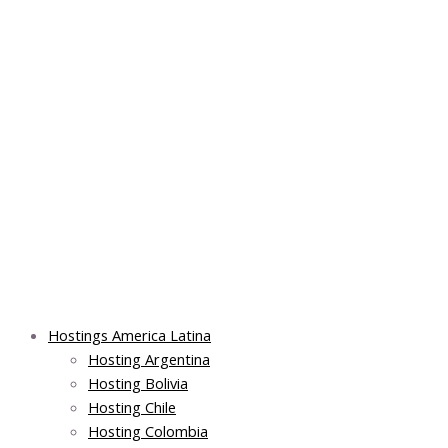
Skip
Main
Main
Main
to
Menu
Menu
Menu
content
Hostings America Latina
Hosting Argentina
Hosting Bolivia
Hosting Chile
Hosting Colombia