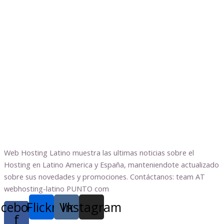
Web Hosting Latino muestra las ultimas noticias sobre el
Hosting en Latino America y España, manteniendote actualizado
sobre sus novedades y promociones. Contáctanos: team AT
webhosting-latino PUNTO com
acebook-
Flickr
Vk
Instagram
f