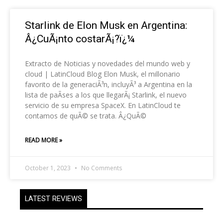
Starlink de Elon Musk en Argentina:
Â¿CuÃ¡nto costarÃ¡?ï¿¼
Extracto de Noticias y novedades del mundo web y
cloud | LatinCloud Blog Elon Musk, el millonario
favorito de la generaciÃ³n, incluyÃ³ a Argentina en la
lista de paÃ­ses a los que llegarÃ¡ Starlink, el nuevo
servicio de su empresa SpaceX. En LatinCloud te
contamos de quÃ© se trata. Â¿QuÃ©
READ MORE »
October 1, 2023
No Comments
LATEST REVIEWS