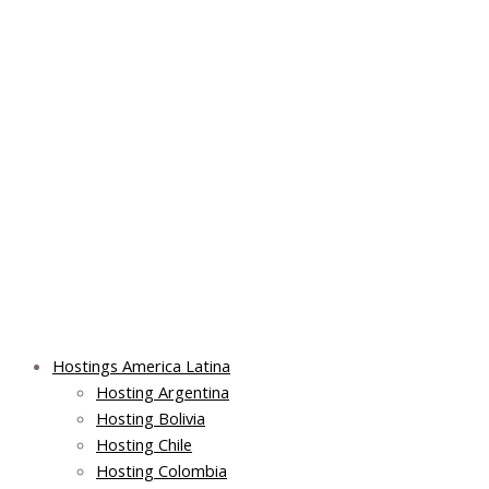
Skip
Main
Main
Main
to
Menu
Menu
Menu
content
Hostings America Latina
Hosting Argentina
Hosting Bolivia
Hosting Chile
Hosting Colombia