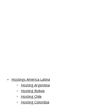
Skip
Main
Main
Main
to
Menu
Menu
Menu
content
Hostings America Latina
Hosting Argentina
Hosting Bolivia
Hosting Chile
Hosting Colombia