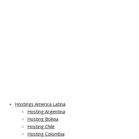
Skip
Main
Main
Main
to
Menu
Menu
Menu
content
Hostings America Latina
Hosting Argentina
Hosting Bolivia
Hosting Chile
Hosting Colombia