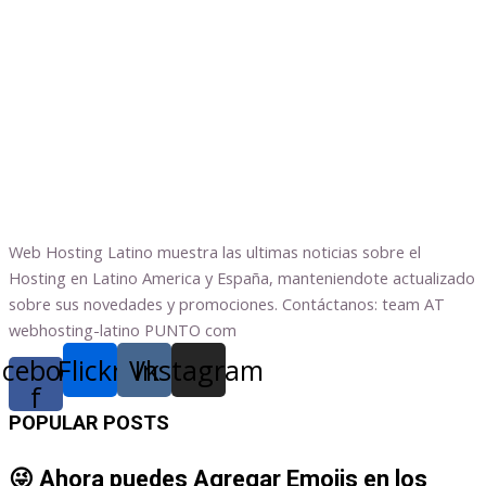
Web Hosting Latino muestra las ultimas noticias sobre el
Hosting en Latino America y España, manteniendote actualizado
sobre sus novedades y promociones. Contáctanos: team AT
webhosting-latino PUNTO com
acebook-
Flickr
Vk
Instagram
f
POPULAR POSTS
😜 Ahora puedes Agregar Emojis en los