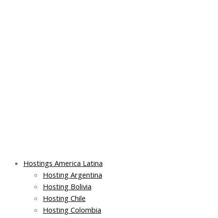
Skip
Main
Main
Main
to
Menu
Menu
Menu
content
Hostings America Latina
Hosting Argentina
Hosting Bolivia
Hosting Chile
Hosting Colombia