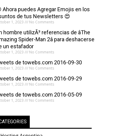
 Ahora puedes Agregar Emojis en los
suntos de tus Newsletters 😍
tober 1, 2023
No Comments
n hombre utilizÃ³ referencias de âThe
mazing Spider-Man 2â para deshacerse
e un estafador
tober 1, 2023
No Comments
weets de towebs.com 2016-09-30
tober 1, 2023
No Comments
weets de towebs.com 2016-09-29
tober 1, 2023
No Comments
weets de towebs.com 2016-05-09
tober 1, 2023
No Comments
CATEGORIES
Hosting Argentina