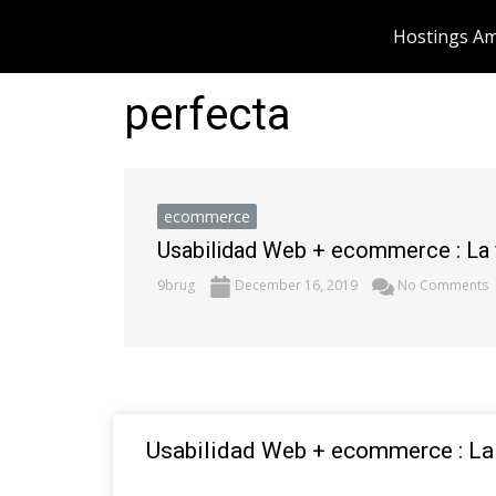
Skip
Hostings Am
to
content
perfecta
ecommerce
Usabilidad Web + ecommerce : La 
9brug
December 16, 2019
No Comments
Usabilidad Web + ecommerce : La 