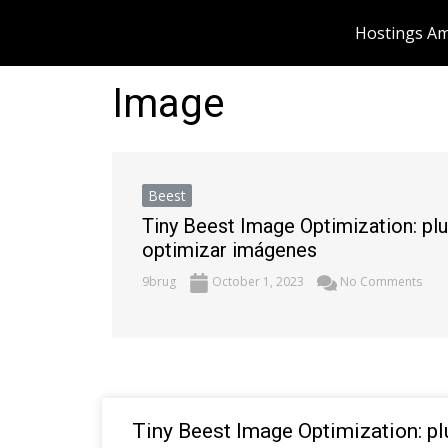
Skip
Hostings Am
to
content
Image
Beest
Tiny Beest Image Optimization: pl
optimizar imágenes
9brug
October 1, 2023
No Comments
Tiny Beest Image Optimization: p