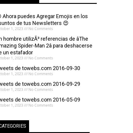
 Ahora puedes Agregar Emojis en los
suntos de tus Newsletters 😍
tober 1, 2023
No Comments
n hombre utilizÃ³ referencias de âThe
mazing Spider-Man 2â para deshacerse
e un estafador
tober 1, 2023
No Comments
weets de towebs.com 2016-09-30
tober 1, 2023
No Comments
weets de towebs.com 2016-09-29
tober 1, 2023
No Comments
weets de towebs.com 2016-05-09
tober 1, 2023
No Comments
CATEGORIES