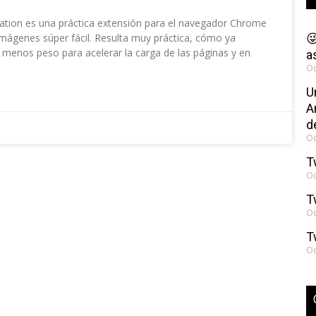
ation es una práctica extensión para el navegador Chrome
mágenes súper fácil. Resulta muy práctica, cómo ya

menos peso para acelerar la carga de las páginas y en
a
Oc
U
A
d
Oc
T
Oc
T
Oc
T
Oc